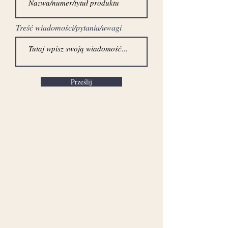
Treść wiadomości/pytania/uwagi
Prześlij