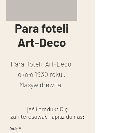
Para foteli
Art-Deco
Para  foteli  Art-Deco 
około 1930 roku .

Masyw drewna  
czereśniowego .

Stan przed renowacją .
jeśli produkt Cię
zainteresował, napisz do nas:
Imię