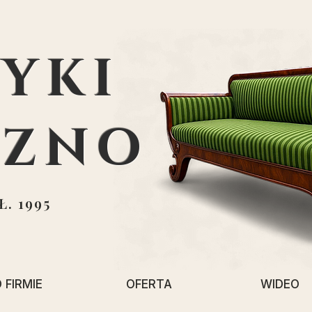
YKI
EZNO
. 1995
 FIRMIE
OFERTA
WIDEO