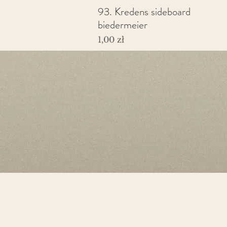
93. Kredens sideboard
Podgląd
biedermeier
Cena
1,00 zł