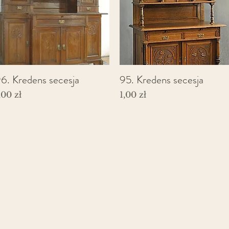
6. Kredens secesja
95. Kredens secesja
Podgląd
Podgląd
ena
Cena
,00 zł
1,00 zł