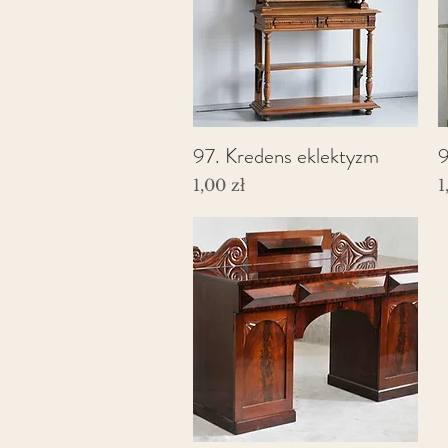
97. Kredens eklektyzm
9
Podgląd
Cena
C
1,00 zł
1