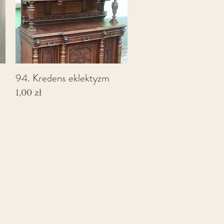
94. Kredens eklektyzm
Podgląd
Cena
1,00 zł