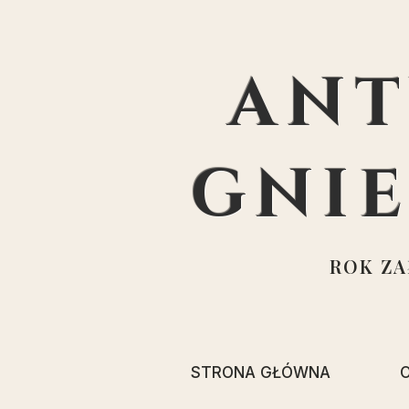
ANT
GNI
ROK ZAŁ
STRONA GŁÓWNA
O