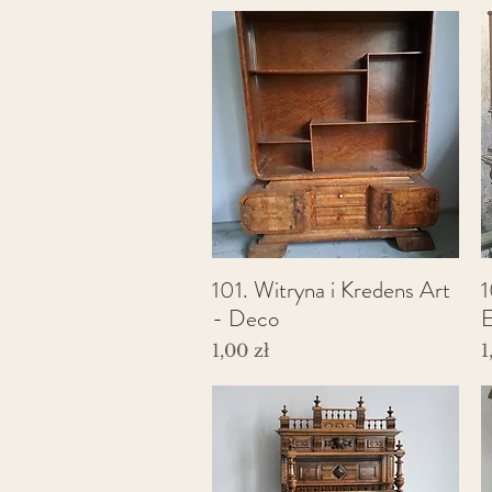
101. Witryna i Kredens Art
1
Podgląd
- Deco
Cena
C
1,00 zł
1