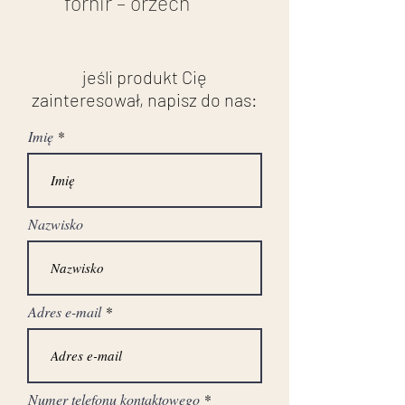
fornir – orzech
konstrukcja – dąb i
orzech
jeśli produkt Cię
okucia z brązu
zainteresował, napisz do nas:
Imię
wymiary:
wysokość: 172 cm
szerokość: 101 cm
Nazwisko
głębokość: 53 cm
Adres e-mail
stan przed renowacją
Numer telefonu kontaktowego