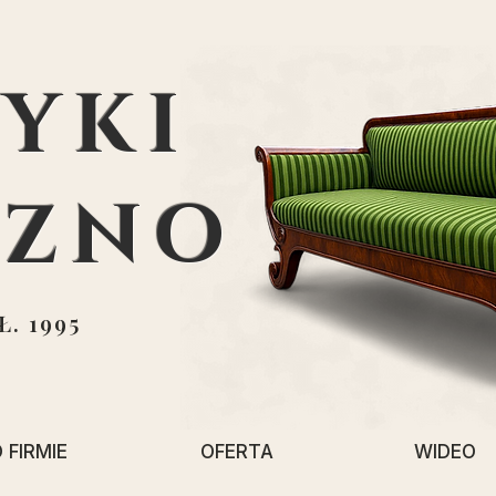
YKI
EZNO
. 1995
 FIRMIE
OFERTA
WIDEO