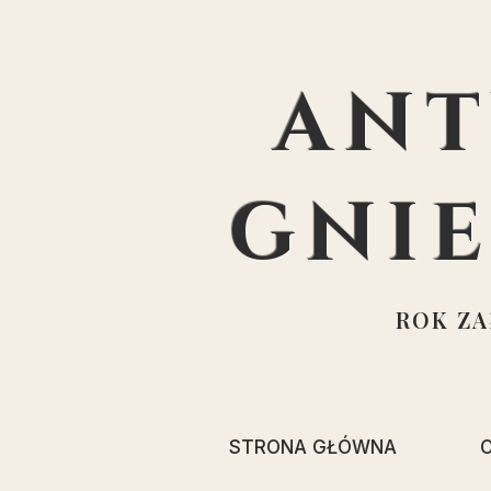
ANT
GNI
ROK ZAŁ
STRONA GŁÓWNA
O