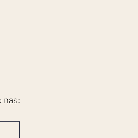
i
o nas: