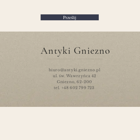
Prześlij
Antyki Gniezno
biuro@antyki.gniezno.pl
ul. św. Wawrzyńca 42
Gniezno, 62-200
tel. +48 602 799 723