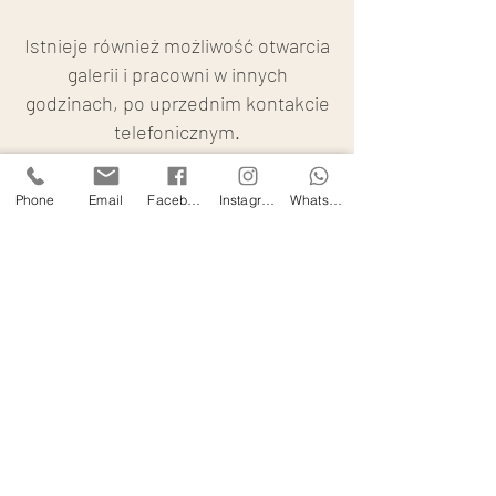
Istnieje również możliwość
otwarcia
galerii i pracowni w innych
godzinach, po uprzednim kontakcie
telefonicznym.
Phone
Email
Facebook
Instagram
WhatsApp
Antyki Gniezno
biuro@antyki.gniezno.pl
ul. św. Wawrzyńca 42
Gniezno, 62-200
tel.
+48 602 799 723