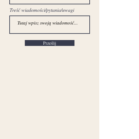
Treść wiadomości/pytania/uwagi
Prześlij