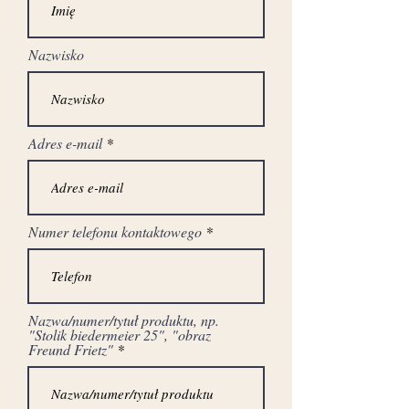
boki gięte z trzema
szufladami .
Nazwisko
Kanelowane i złocone
poziome listwy ,
Adres e-mail
profilowany fartuch ,
szablowe nogi , uchwyty
, szyldziki i apliki że
Numer telefonu kontaktowego
zloconego
cyzelowanego brązu.
Blat z marmuru .
Nazwa/numer/tytuł produktu, np.
"Stolik biedermeier 25", "obraz
BARDZO WYSOKA
Freund Frietz"
JAKOŚĆ WYKONANIA.