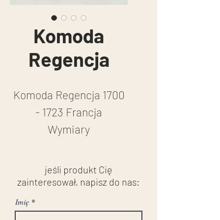
Komoda
Regencja
Komoda Regencja 1700
- 1723 Francja
Wymiary
91 cm wysokość
143 cm szerokość
jeśli produkt Cię
70 cm głębokość
zainteresował, napisz do nas:
Komoda fornierowana
Imię
palisandrem .Przód i