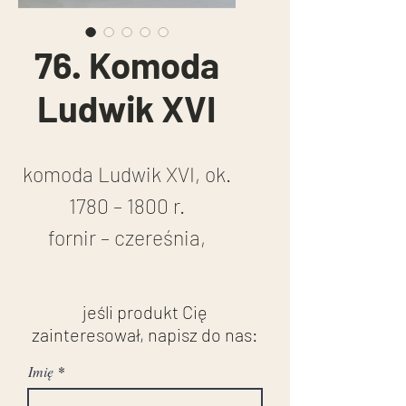
76. Komoda
Ludwik XVI
komoda Ludwik XVI, ok.
1780 – 1800 r.
fornir – czereśnia,
intarsje
konstrukcja – sosna
jeśli produkt Cię
zainteresował, napisz do nas:
wymiary:
Imię
wysokość: 80 cm