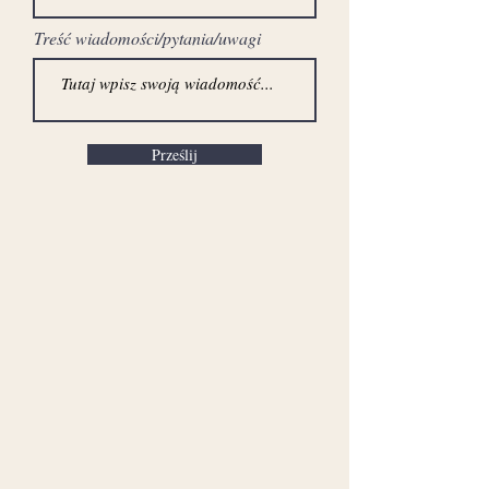
Treść wiadomości/pytania/uwagi
Prześlij