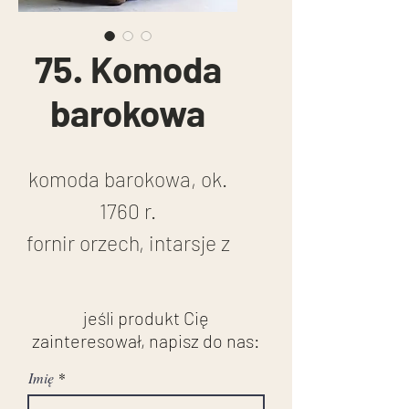
75. Komoda
barokowa
komoda barokowa, ok.
1760 r.
fornir orzech, intarsje z
różnych gatunków
drewna, na konstrukcji
jeśli produkt Cię
sosnowej, okucia
zainteresował, napisz do nas:
brązem
Imię