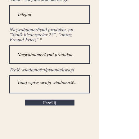
wykładowca malarstwa.
Król polskiego
krajobrazu. Od lat
Nazwa/numer/tytuł produktu, np.
"Stolik biedermeier 25", "obraz
związany z Kazimierzem
Freund Frietz"
Dolnym.
Treść wiadomości/pytania/uwagi
Prześlij