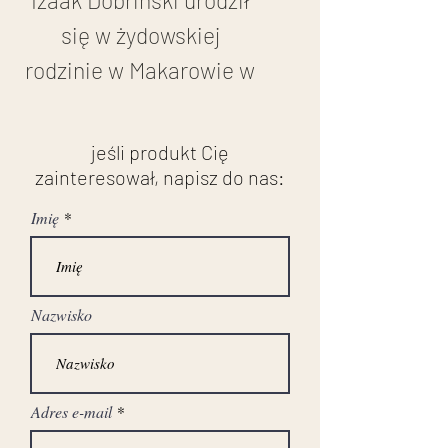
Izaak Dobrinski urodził
się w żydowskiej
rodzinie w Makarowie w
Rosji (obecnie Ukraina)
w 1891 roku i kształcił się
jeśli produkt Cię
w szkole talmudycznej.
zainteresował, napisz do nas:
Następnie
Imię
przeprowadził się na
sześć lat do Kijowa,
gdzie zaczął modelować
Nazwisko
figurki z gliny, po czym
kontynuował naukę w
Adres e-mail
szkole artystycznej