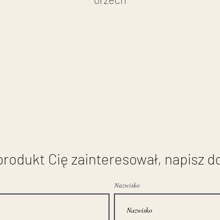
wymiary:
wysokość: 145 cm
szerokość: 73 cm
głębokość: 63 cm
stan przed renowacją
 produkt Cię zainteresował, napisz d
Nazwisko