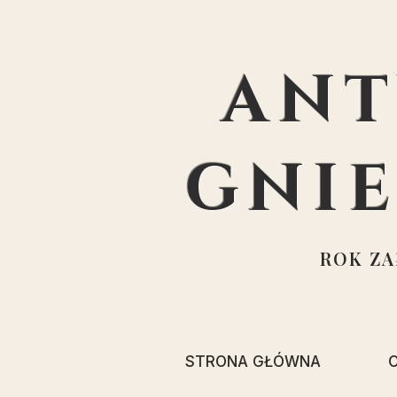
ANT
GNI
ROK ZAŁ
STRONA GŁÓWNA
O