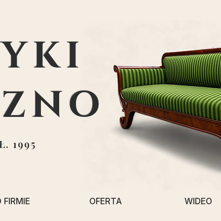
YKI
EZNO
. 1995
 FIRMIE
OFERTA
WIDEO