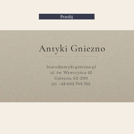
Prześlij
Antyki Gniezno
biuro@antyki.gniezno.pl
ul. św. Wawrzyńca 42
Gniezno, 62-200
tel. +48 602 799 723