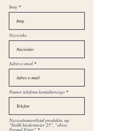
Wymiary :
Imię
138 cm - szerokość
135 cm - wysokość
82 cm - głębokość
Nazwisko
Stan przed renowacją
Adres e-mail
Numer telefonu kontaktowego
Nazwa/numer/tytuł produktu, np.
"Stolik biedermeier 25", "obraz
Freund Frietz"