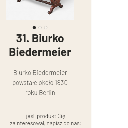
31. Biurko
Biedermeier
Biurko Biedermeier
powstałe około 1830
roku Berlin
Fornir piramidalny
mahoń , intarsja na
jeśli produkt Cię
konstrukcji dębowej
zainteresował, napisz do nas: