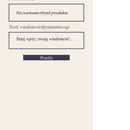
Treść wiadomości/pytania/uwagi
Prześlij