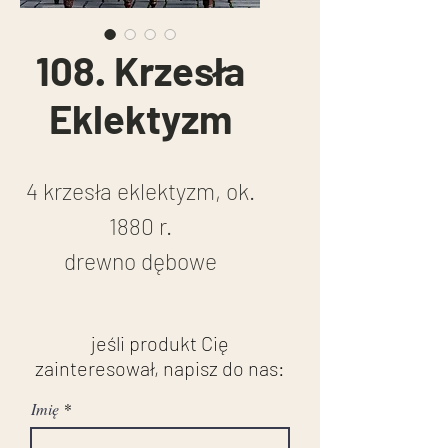
108. Krzesła
Eklektyzm
4 krzesła eklektyzm, ok.
1880 r.
drewno dębowe
wymiary:
wysokość: 107 cm
jeśli produkt Cię
szerokość: 48 cm
zainteresował, napisz do nas:
stan przed renowacją
Imię