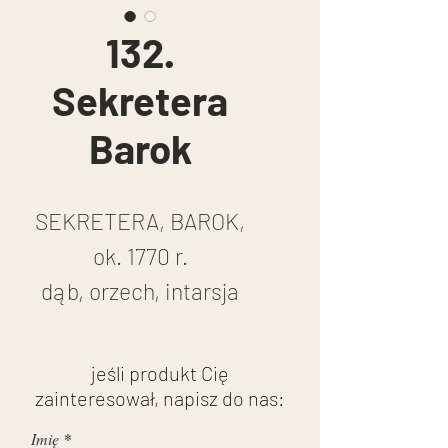
132.
Sekretera
Barok
SEKRETERA, BAROK,
ok. 1770 r.
dąb, orzech, intarsja
wys, 107 cm, szer. 111
cm, 59 cm
jeśli produkt Cię
stan po renowacji
zainteresował, napisz do nas:
Imię