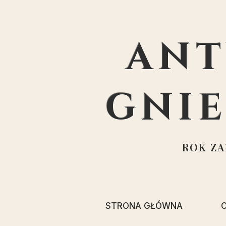
ANT
GNI
ROK ZAŁ
STRONA GŁÓWNA
O