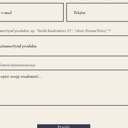
r/tytuł produktu, np. "Stolik biedermeier 25", "obraz Freund Frietz"
domości/pytania/uwagi
Prześlij