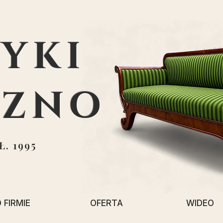
YKI
EZNO
. 1995
 FIRMIE
OFERTA
WIDEO