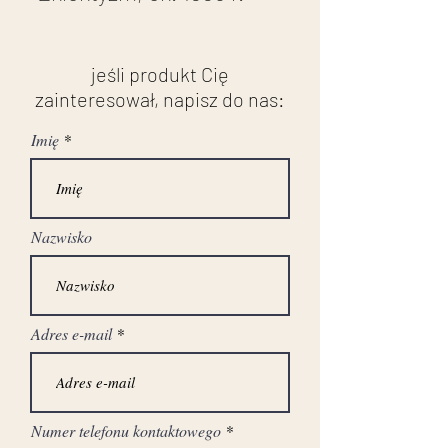
drewno orzechowe
wys. 46 cm, szer. 30,5
jeśli produkt Cię
cm, gł. 22 cm
zainteresował, napisz do nas:
stan po renowacji
Imię
Nazwisko
Adres e-mail
Numer telefonu kontaktowego