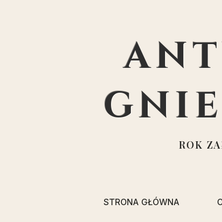
ANT
GNI
ROK ZAŁ
STRONA GŁÓWNA
O