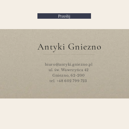
Prześlij
Antyki Gniezno
biuro@antyki.gniezno.pl
ul. św. Wawrzyńca 42
Gniezno, 62-200
tel. +48 602 799 723