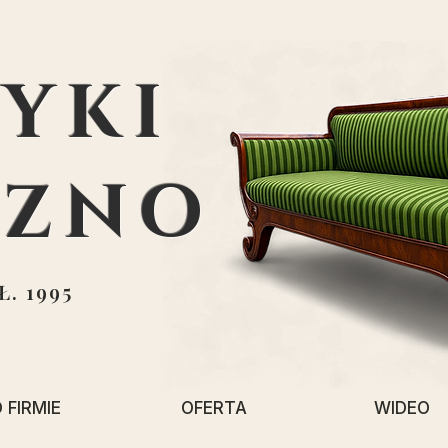
YKI
EZNO
. 1995
 FIRMIE
OFERTA
WIDEO