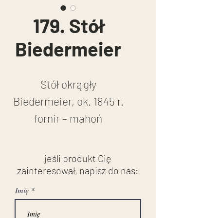
179. Stół
Biedermeier
Stół okrągły
Biedermeier, ok. 1845 r.
fornir – mahoń
śr. 1,40 cm, wys. 77 cm
stan przed renowacją
jeśli produkt Cię
zainteresował, napisz do nas:
Imię