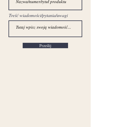
Treść wiadomości/pytania/uwagi
Prześlij