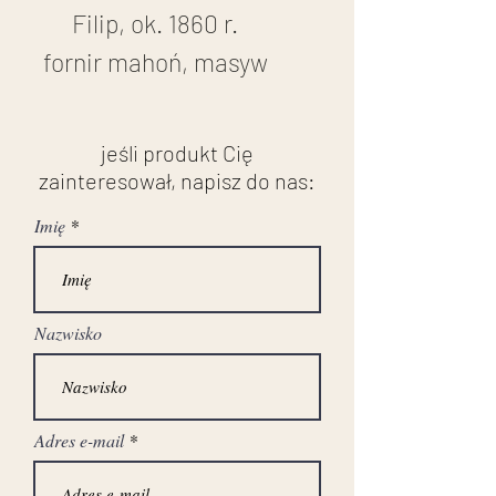
Filip, ok. 1860 r.
fornir mahoń, masyw
mahoniu
wymiary:
jeśli produkt Cię
wysokość: 77 cm
zainteresował, napisz do nas:
szerokość: 58 cm
Imię
głębokość: 48 cm
stan przed renowacją
Nazwisko
Adres e-mail