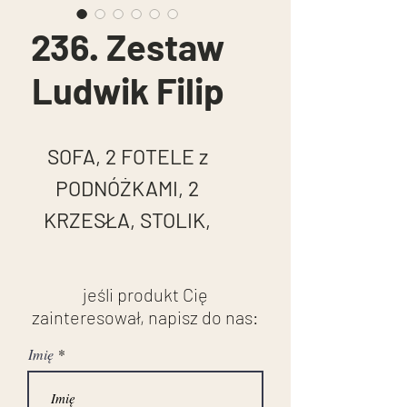
236. Zestaw
Ludwik Filip
SOFA, 2 FOTELE
z
PODNÓŻKAMI
, 2
KRZESŁA, STOLIK,
SZAFONIERKA
LUDWIK FILIP, ok. 1860
jeśli produkt Cię
r.
zainteresował, napisz do nas:
drewno czernione
Imię
imitujące lake