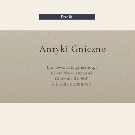
Prześlij
Antyki Gniezno
biuro@antyki.gniezno.pl
ul. św. Wawrzyńca 42
Gniezno, 62-200
tel. +48 602 799 723