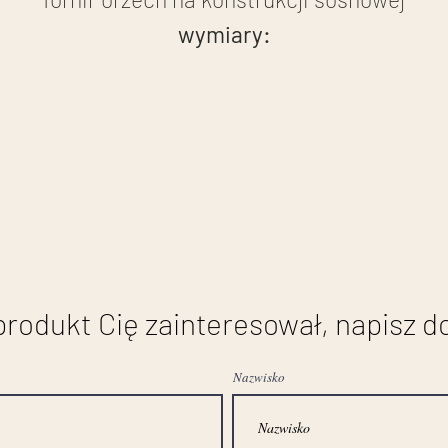
wymiary:
szerokość: 134 cm
wysokość: 110 cm
głębokość: 64 cm
stan przed renowacją
 produkt Cię zainteresował, napisz d
Nazwisko