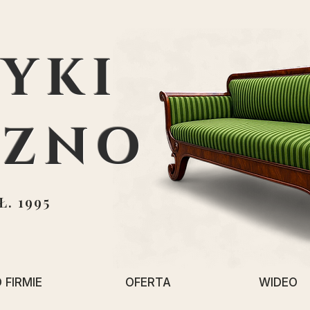
YKI
EZNO
. 1995
 FIRMIE
OFERTA
WIDEO