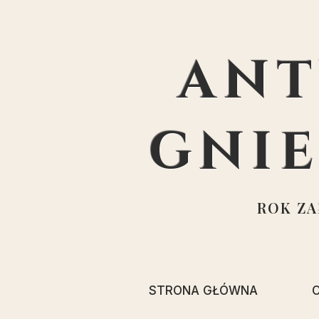
ANT
GNI
ROK ZAŁ
STRONA GŁÓWNA
O